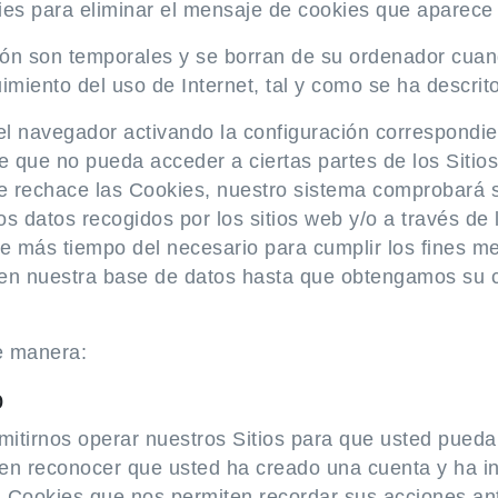
es para eliminar el mensaje de cookies que aparece p
ón son temporales y se borran de su ordenador cuand
imiento del uso de Internet, tal y como se ha descrit
l navegador activando la configuración correspondie
le que no pueda acceder a ciertas partes de los Sitio
e rechace las Cookies, nuestro sistema comprobará 
Los datos recogidos por los sitios web y/o a través d
e más tiempo del necesario para cumplir los fines m
en nuestra base de datos hasta que obtengamos su co
te manera:
o
itirnos operar nuestros Sitios para que usted pueda 
en reconocer que usted ha creado una cuenta y ha in
en Cookies que nos permiten recordar sus acciones an