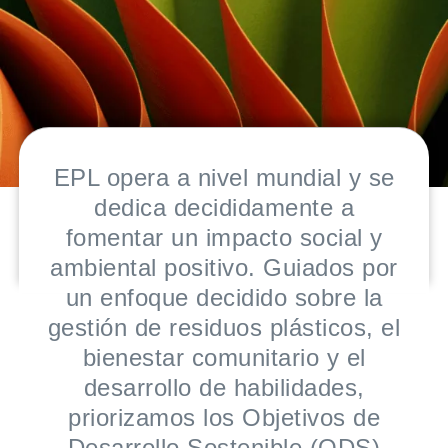
EPL opera a nivel mundial y se
dedica decididamente a
fomentar un impacto social y
ambiental positivo. Guiados por
un enfoque decidido sobre la
gestión de residuos plásticos, el
bienestar comunitario y el
desarrollo de habilidades,
priorizamos los Objetivos de
Desarrollo Sostenible (ODS)