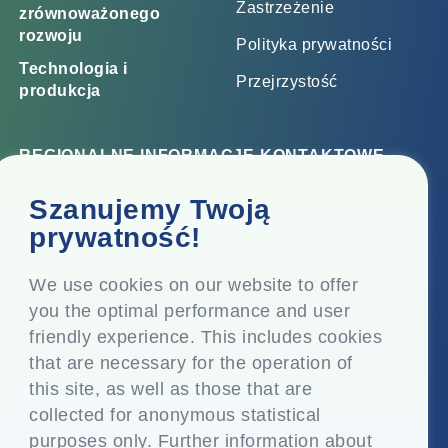
Zastrzeżenie
zrównoważonego
rozwoju
Polityka prywatności
Technologia i
Przejrzystość
produkcja
REGIONALNE INFORMACJE KONTAKTOWE
Biuro korporacyjne
Szanujemy Twoją
Top Floor, Times Tower, Kamala City, Senapati Bapat
prywatność!
Marg, Lower Parel, Mumbai - 400 013, Maharashtra,
Indie
We use cookies on our website to offer
you the optimal performance and user
Siedziba
friendly experience. This includes cookies
P.O. Vasind, Taluka Shahapur, Dist. Thane - 421 604,
that are necessary for the operation of
Maharashtra Indie
this site, as well as those that are
+91-22-24819000
collected for anonymous statistical
purposes only. Further information about
info@eplglobal.com