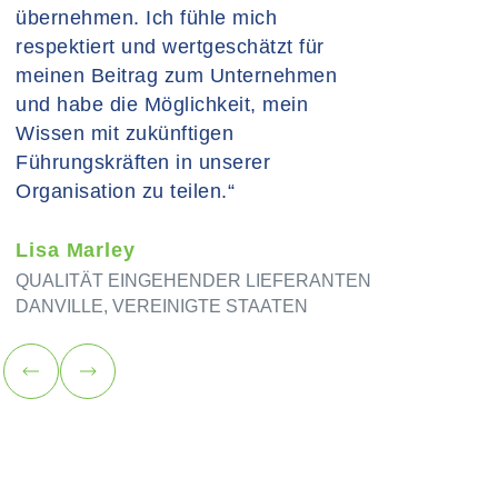
übernehmen. Ich fühle mich
Automechaniker, und als ich bei EPL
respektiert und wertgeschätzt für
anfing, unterstützte mich das Team
meinen Beitrag zum Unternehmen
tatkräftig beim Lernen. Ich bin sehr
und habe die Möglichkeit, mein
dankbar für diese Möglichkeit in
Wissen mit zukünftigen
meinem Leben.“
Führungskräften in unserer
Organisation zu teilen.“
Andrzej Goral
BETREIBER
Lisa Marley
POLEN
QUALITÄT EINGEHENDER LIEFERANTEN
DANVILLE, VEREINIGTE STAATEN
Vorherige
Weiter