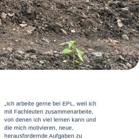
„Ich arbeite gerne bei EPL, weil ich
„Ich arbeite gerne bei EPL, weil mir
mit Fachleuten zusammenarbeite,
das Unternehmen zu einem Zeitpunkt
von denen ich viel lernen kann und
in meinem Leben eine Chance
die mich motivieren, neue,
geboten hat, als ich sie am meisten
herausfordernde Aufgaben zu
brauchte. Zuvor war ich Fahrer und