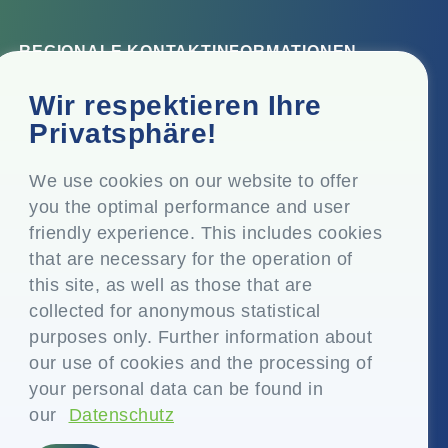
REGIONALE KONTAKTINFORMATIONEN
Firmensitz
Wir respektieren Ihre
Top Floor, Times Tower, Kamala City, Senapati Bapat
Privatsphäre!
Marg, Lower Parel, Mumbai - 400 013, Maharashtra,
Indien
We use cookies on our website to offer
you the optimal performance and user
Eingetragener Sitz
friendly experience. This includes cookies
P.O. Vasind, Taluka Shahapur, Dist. Thane - 421 604,
that are necessary for the operation of
Maharashtra Indien
this site, as well as those that are
+91-22-24819000
collected for anonymous statistical
purposes only. Further information about
info@eplglobal.com
our use of cookies and the processing of
your personal data can be found in
our
Datenschutz
German