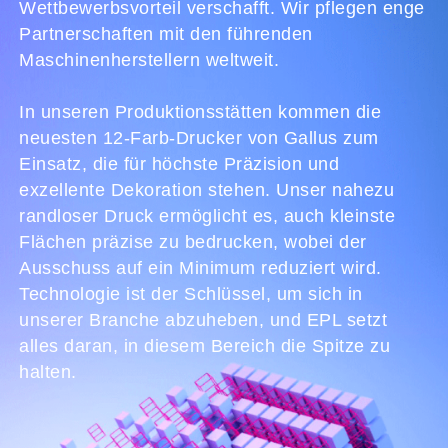
Wettbewerbsvorteil verschafft. Wir pflegen enge
Partnerschaften mit den führenden
Maschinenherstellern weltweit.
In unseren Produktionsstätten kommen die
neuesten 12-Farb-Drucker von Gallus zum
Einsatz, die für höchste Präzision und
exzellente Dekoration stehen. Unser nahezu
randloser Druck ermöglicht es, auch kleinste
Flächen präzise zu bedrucken, wobei der
Ausschuss auf ein Minimum reduziert wird.
Technologie ist der Schlüssel, um sich in
unserer Branche abzuheben, und EPL setzt
alles daran, in diesem Bereich die Spitze zu
halten.