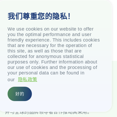
我们尊重您的隐私！
We use cookies on our website to offer
you the optimal performance and user
friendly experience. This includes cookies
that are necessary for the operation of
this site, as well as those that are
collected for anonymous statistical
purposes only. Further information about
our use of cookies and the processing of
your personal data can be found in
our
隐私政策
想象各种可能
好的
EPL 一直在可持续包装方面引领行业。在Platina
系列中，我们提供全球唯一的 100%可回收材料，
并与全球的品牌领导者合作推动其采用。