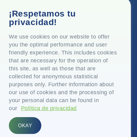
Oficina corporativa
¡Respetamos tu
Top Floor, Times Tower, Kamala City, Senapati Bapat
privacidad!
Marg, Lower Parel, Mumbai - 400 013, Maharashtra,
India
We use cookies on our website to offer
you the optimal performance and user
Domicilio social
friendly experience. This includes cookies
P.O. Vasind, Taluka Shahapur, Dist. Thane - 421 604,
that are necessary for the operation of
Maharashtra India
this site, as well as those that are
collected for anonymous statistical
+91-22-24819000
purposes only. Further information about
info@eplglobal.com
our use of cookies and the processing of
your personal data can be found in
our
Política de privacidad
Spanish
OKAY
Copyright © 2026- EPL Limited