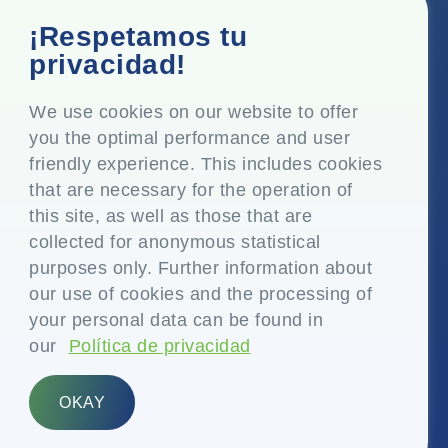
Oficina corporativa
¡Respetamos tu
Top Floor, Times Tower, Kamala City, Senapati Bapat
privacidad!
Marg, Lower Parel, Mumbai - 400 013, Maharashtra,
India
We use cookies on our website to offer
you the optimal performance and user
Domicilio social
friendly experience. This includes cookies
P.O. Vasind, Taluka Shahapur, Dist. Thane - 421 604,
that are necessary for the operation of
Maharashtra India
this site, as well as those that are
+91-22-24819000
collected for anonymous statistical
purposes only. Further information about
info@eplglobal.com
our use of cookies and the processing of
your personal data can be found in
our
Política de privacidad
Spanish
OKAY
Copyright © 2026- EPL Limited
(anteriormente conocida como Essel Propack Limited)