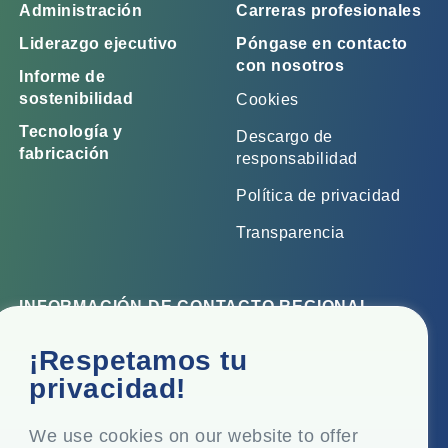
Administración
Carreras profesionales
Liderazgo ejecutivo
Póngase en contacto
con nosotros
Informe de
sostenibilidad
Cookies
Tecnología y
Descargo de
fabricación
responsabilidad
Política de privacidad
Transparencia
INFORMACIÓN DE CONTACTO REGIONAL
Oficina corporativa
¡Respetamos tu
Top Floor, Times Tower, Kamala City, Senapati Bapat
privacidad!
Marg, Lower Parel, Mumbai - 400 013, Maharashtra,
India
We use cookies on our website to offer