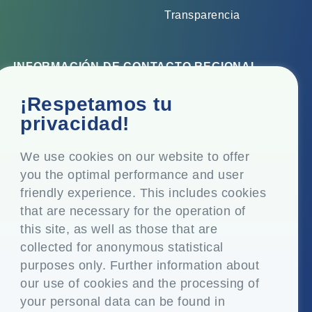
Transparencia
INFORMACIÓN DE CONTACTO REGIONAL
Oficina corporativa
¡Respetamos tu
Top Floor, Times Tower, Kamala City, Senapati Bapat
privacidad!
Marg, Lower Parel, Mumbai - 400 013, Maharashtra,
India
We use cookies on our website to offer
you the optimal performance and user
Domicilio social
friendly experience. This includes cookies
P.O. Vasind, Taluka Shahapur, Dist. Thane - 421 604,
that are necessary for the operation of
Maharashtra India
this site, as well as those that are
+91-22-24819000
collected for anonymous statistical
purposes only. Further information about
info@eplglobal.com
our use of cookies and the processing of
your personal data can be found in