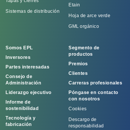
Tapas y cierres
Etain
Sistemas de distribución
Hoja de arce verde
GML orgánico
Somos EPL
Segmento de
productos
Inversores
Premios
Partes interesadas
Clientes
Consejo de
Administración
Carreras profesionales
Liderazgo ejecutivo
Póngase en contacto
con nosotros
Informe de
sostenibilidad
Cookies
Tecnología y
Descargo de
fabricación
responsabilidad