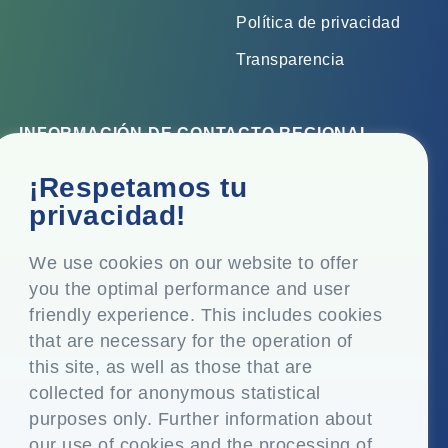
Política de privacidad
Transparencia
INFORMACIÓN DE CONTACTO REGIONAL
Oficina corporativa
¡Respetamos tu
Top Floor, Times Tower, Kamala City, Senapati Bapat
privacidad!
Marg, Lower Parel, Mumbai - 400 013, Maharashtra,
India
We use cookies on our website to offer
you the optimal performance and user
Domicilio social
friendly experience. This includes cookies
P.O. Vasind, Taluka Shahapur, Dist. Thane - 421 604,
that are necessary for the operation of
Maharashtra India
this site, as well as those that are
+91-22-24819000
collected for anonymous statistical
purposes only. Further information about
info@eplglobal.com
our use of cookies and the processing of