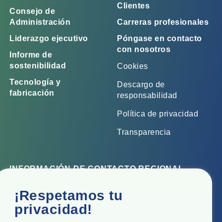
Clientes
Consejo de
Administración
Carreras profesionales
Liderazgo ejecutivo
Póngase en contacto
con nosotros
Informe de
sostenibilidad
Cookies
Tecnología y
Descargo de
fabricación
responsabilidad
Política de privacidad
Transparencia
INFORMACIÓN DE CONTACTO REGIONAL
Oficina corporativa
¡Respetamos tu
Top Floor, Times Tower, Kamala City, Senapati Bapat
privacidad!
Marg, Lower Parel, Mumbai - 400 013, Maharashtra,