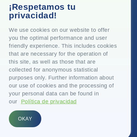
Oficina corporativa
¡Respetamos tu
Top Floor, Times Tower, Kamala City, Senapati Bapat
privacidad!
Marg, Lower Parel, Mumbai - 400 013, Maharashtra,
India
We use cookies on our website to offer
you the optimal performance and user
Domicilio social
friendly experience. This includes cookies
P.O. Vasind, Taluka Shahapur, Dist. Thane - 421 604,
that are necessary for the operation of
Maharashtra India
this site, as well as those that are
+91-22-24819000
collected for anonymous statistical
purposes only. Further information about
info@eplglobal.com
our use of cookies and the processing of
your personal data can be found in
our
Política de privacidad
Spanish
OKAY
Copyright © 2026- EPL Limited
(anteriormente conocida como Essel Propack Limited)