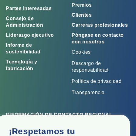
Premios
Partes interesadas
Clientes
Consejo de
Administración
Carreras profesionales
Liderazgo ejecutivo
Póngase en contacto
con nosotros
Informe de
sostenibilidad
Cookies
Tecnología y
Descargo de
fabricación
responsabilidad
Política de privacidad
Transparencia
INFORMACIÓN DE CONTACTO REGIONAL
Oficina corporativa
¡Respetamos tu