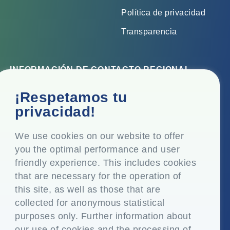
Política de privacidad
Transparencia
INFORMACIÓN DE CONTACTO REGIONAL
Oficina corporativa
¡Respetamos tu
Top Floor, Times Tower, Kamala City, Senapati Bapat
privacidad!
Marg, Lower Parel, Mumbai - 400 013, Maharashtra,
India
We use cookies on our website to offer
you the optimal performance and user
Domicilio social
friendly experience. This includes cookies
P.O. Vasind, Taluka Shahapur, Dist. Thane - 421 604,
that are necessary for the operation of
Maharashtra India
this site, as well as those that are
+91-22-24819000
collected for anonymous statistical
purposes only. Further information about
info@eplglobal.com
our use of cookies and the processing of