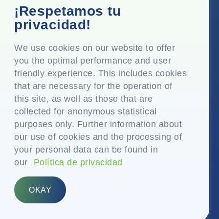
Oficina corporativa
¡Respetamos tu
Top Floor, Times Tower, Kamala City, Senapati Bapat
privacidad!
Marg, Lower Parel, Mumbai - 400 013, Maharashtra,
India
We use cookies on our website to offer
you the optimal performance and user
Domicilio social
friendly experience. This includes cookies
P.O. Vasind, Taluka Shahapur, Dist. Thane - 421 604,
that are necessary for the operation of
Maharashtra India
this site, as well as those that are
+91-22-24819000
collected for anonymous statistical
purposes only. Further information about
info@eplglobal.com
our use of cookies and the processing of
your personal data can be found in
our
Política de privacidad
Spanish
OKAY
Copyright © 2026- EPL Limited
(anteriormente conocida como Essel Propack Limited)