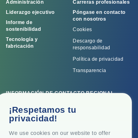
Administración
Carreras profesionales
Liderazgo ejecutivo
Póngase en contacto
con nosotros
Informe de
sostenibilidad
Cookies
Tecnología y
Descargo de
fabricación
responsabilidad
Política de privacidad
Transparencia
INFORMACIÓN DE CONTACTO REGIONAL
Oficina corporativa
¡Respetamos tu
Top Floor, Times Tower, Kamala City, Senapati Bapat
privacidad!
Marg, Lower Parel, Mumbai - 400 013, Maharashtra,
India
We use cookies on our website to offer