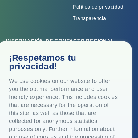
Política de privacidad
Transparencia
INFORMACIÓN DE CONTACTO REGIONAL
Oficina corporativa
¡Respetamos tu
Top Floor, Times Tower, Kamala City, Senapati Bapat
privacidad!
Marg, Lower Parel, Mumbai - 400 013, Maharashtra,
India
We use cookies on our website to offer
you the optimal performance and user
Domicilio social
friendly experience. This includes cookies
P.O. Vasind, Taluka Shahapur, Dist. Thane - 421 604,
that are necessary for the operation of
Maharashtra India
this site, as well as those that are
+91-22-24819000
collected for anonymous statistical
purposes only. Further information about
info@eplglobal.com
our use of cookies and the processing of