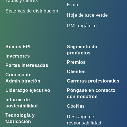
Tapas y cierres
Etain
Sistemas de distribución
Hoja de arce verde
GML orgánico
Somos EPL
Segmento de
productos
Inversores
Premios
Partes interesadas
Clientes
Consejo de
Administración
Carreras profesionales
Liderazgo ejecutivo
Póngase en contacto
con nosotros
Informe de
sostenibilidad
Cookies
Tecnología y
Descargo de
fabricación
responsabilidad