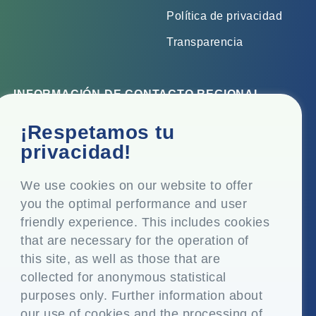
Política de privacidad
Transparencia
INFORMACIÓN DE CONTACTO REGIONAL
Oficina corporativa
¡Respetamos tu
Top Floor, Times Tower, Kamala City, Senapati Bapat
privacidad!
Marg, Lower Parel, Mumbai - 400 013, Maharashtra,
India
We use cookies on our website to offer
you the optimal performance and user
Domicilio social
friendly experience. This includes cookies
P.O. Vasind, Taluka Shahapur, Dist. Thane - 421 604,
that are necessary for the operation of
Maharashtra India
this site, as well as those that are
+91-22-24819000
collected for anonymous statistical
purposes only. Further information about
info@eplglobal.com
our use of cookies and the processing of