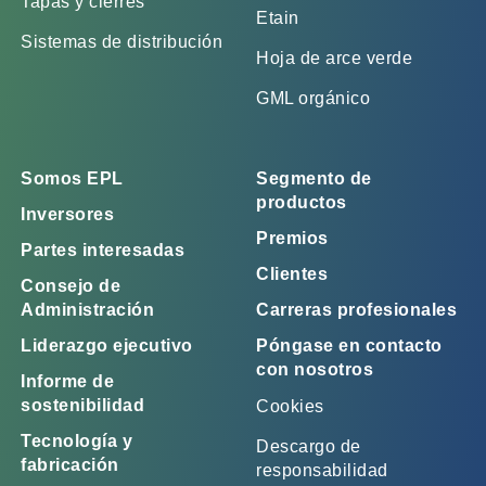
Tapas y cierres
Etain
Sistemas de distribución
Hoja de arce verde
GML orgánico
Somos EPL
Segmento de
productos
Inversores
Premios
Partes interesadas
Clientes
Consejo de
Administración
Carreras profesionales
Liderazgo ejecutivo
Póngase en contacto
con nosotros
Informe de
sostenibilidad
Cookies
Tecnología y
Descargo de
fabricación
responsabilidad