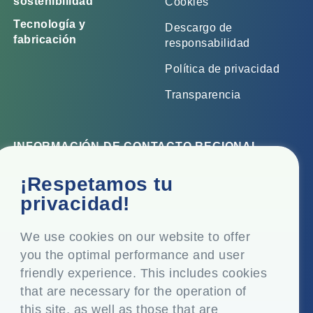
sostenibilidad
Cookies
Tecnología y
Descargo de
fabricación
responsabilidad
Política de privacidad
Transparencia
INFORMACIÓN DE CONTACTO REGIONAL
Oficina corporativa
¡Respetamos tu
Top Floor, Times Tower, Kamala City, Senapati Bapat
privacidad!
Marg, Lower Parel, Mumbai - 400 013, Maharashtra,
India
We use cookies on our website to offer
you the optimal performance and user
Domicilio social
friendly experience. This includes cookies
P.O. Vasind, Taluka Shahapur, Dist. Thane - 421 604,
that are necessary for the operation of
Maharashtra India
this site, as well as those that are