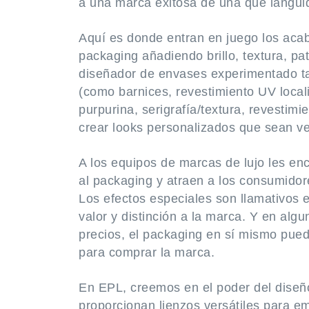
a una marca exitosa de una que languid
Aquí es donde entran en juego los acab
packaging añadiendo brillo, textura, p
diseñador de envases experimentado t
(como barnices, revestimiento UV locali
purpurina, serigrafía/textura, revestimi
crear looks personalizados que sean v
A los equipos de marcas de lujo les e
al packaging y atraen a los consumido
Los efectos especiales son llamativos 
valor y distinción a la marca. Y en al
precios, el packaging en sí mismo pued
para comprar la marca.
En EPL, creemos en el poder del diseñ
proporcionan lienzos versátiles para em