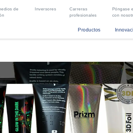
medios de
Inversores
Carreras
Póngase e
ón
profesionales
con nosot
Productos
Innovac