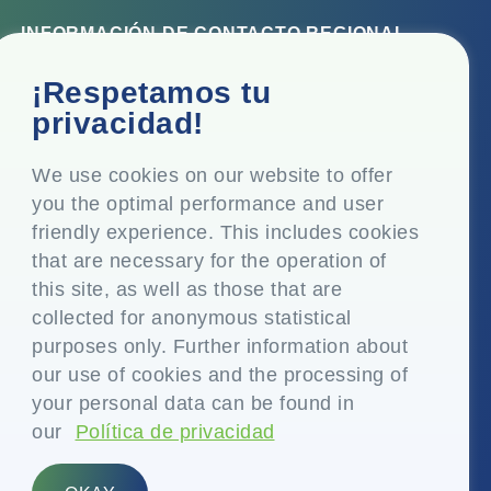
INFORMACIÓN DE CONTACTO REGIONAL
Oficina corporativa
¡Respetamos tu
Top Floor, Times Tower, Kamala City, Senapati Bapat
privacidad!
Marg, Lower Parel, Mumbai - 400 013, Maharashtra,
India
We use cookies on our website to offer
you the optimal performance and user
Domicilio social
friendly experience. This includes cookies
P.O. Vasind, Taluka Shahapur, Dist. Thane - 421 604,
that are necessary for the operation of
Maharashtra India
this site, as well as those that are
+91-22-24819000
collected for anonymous statistical
purposes only. Further information about
info@eplglobal.com
our use of cookies and the processing of
your personal data can be found in
our
Política de privacidad
Spanish