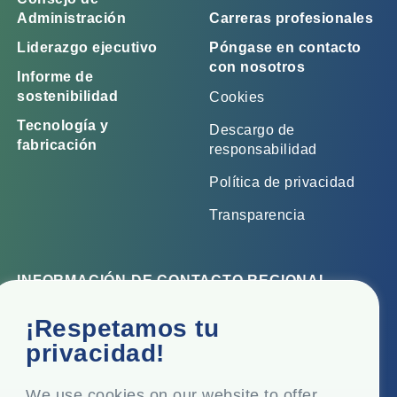
Administración
Carreras profesionales
Liderazgo ejecutivo
Póngase en contacto
con nosotros
Informe de
sostenibilidad
Cookies
Tecnología y
Descargo de
fabricación
responsabilidad
Política de privacidad
Transparencia
INFORMACIÓN DE CONTACTO REGIONAL
Oficina corporativa
¡Respetamos tu
Top Floor, Times Tower, Kamala City, Senapati Bapat
privacidad!
Marg, Lower Parel, Mumbai - 400 013, Maharashtra,
India
We use cookies on our website to offer