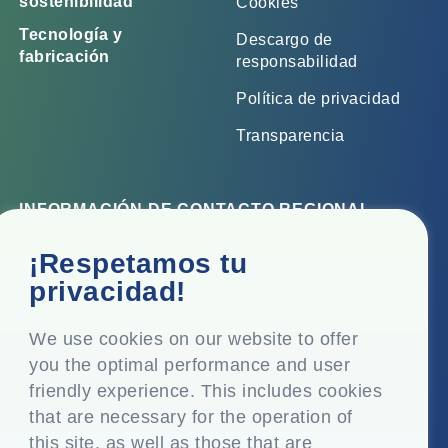
sostenibilidad
Cookies
Tecnología y
Descargo de
fabricación
responsabilidad
Política de privacidad
Transparencia
INFORMACIÓN DE CONTACTO REGIONAL
Oficina corporativa
¡Respetamos tu
Top Floor, Times Tower, Kamala City, Senapati Bapat
privacidad!
Marg, Lower Parel, Mumbai - 400 013, Maharashtra,
India
We use cookies on our website to offer
you the optimal performance and user
Domicilio social
friendly experience. This includes cookies
P.O. Vasind, Taluka Shahapur, Dist. Thane - 421 604,
that are necessary for the operation of
Maharashtra India
this site, as well as those that are