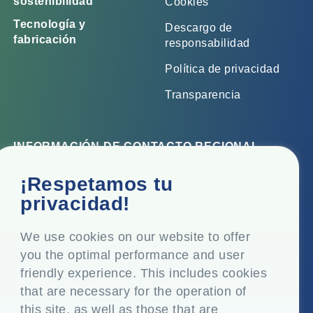
sostenibilidad
Cookies
Tecnología y
Descargo de
fabricación
responsabilidad
Política de privacidad
Transparencia
INFORMACIÓN DE CONTACTO REGIONAL
Oficina corporativa
¡Respetamos tu
Top Floor, Times Tower, Kamala City, Senapati Bapat
privacidad!
Marg, Lower Parel, Mumbai - 400 013, Maharashtra,
India
We use cookies on our website to offer
you the optimal performance and user
Domicilio social
friendly experience. This includes cookies
P.O. Vasind, Taluka Shahapur, Dist. Thane - 421 604,
that are necessary for the operation of
Maharashtra India
this site, as well as those that are