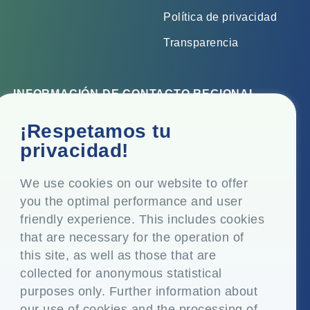
Política de privacidad
Transparencia
INFORMACIÓN DE CONTACTO REGIONAL
Oficina corporativa
¡Respetamos tu
Top Floor, Times Tower, Kamala City, Senapati Bapat
privacidad!
Marg, Lower Parel, Mumbai - 400 013, Maharashtra,
India
We use cookies on our website to offer
you the optimal performance and user
Domicilio social
friendly experience. This includes cookies
P.O. Vasind, Taluka Shahapur, Dist. Thane - 421 604,
that are necessary for the operation of
Maharashtra India
this site, as well as those that are
+91-22-24819000
collected for anonymous statistical
purposes only. Further information about
info@eplglobal.com
our use of cookies and the processing of