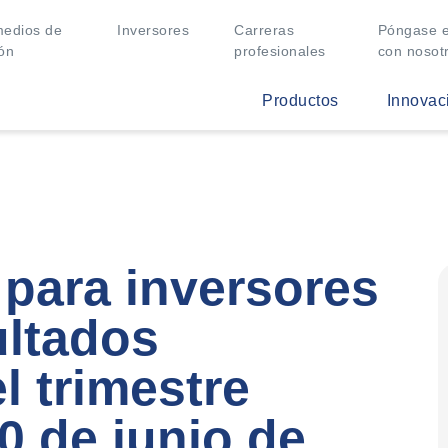
medios de
Inversores
Carreras
Póngase e
ón
profesionales
con nosot
Productos
Innovac
 para inversores
ultados
l trimestre
30 de junio de