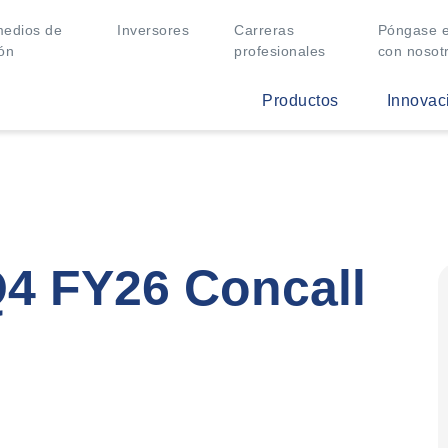
medios de
Inversores
Carreras
Póngase e
ón
profesionales
con nosot
Productos
Innovac
Q4 FY26 Concall