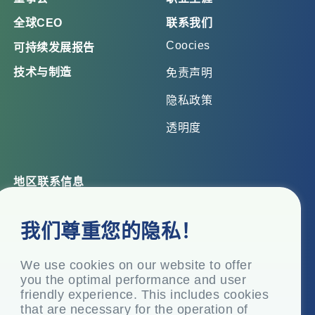
全球CEO
联系我们
Coocies
可持续发展报告
技术与制造
免责声明
隐私政策
透明度
地区联系信息
总部办公室
我们尊重您的隐私！
Top Floor, Times Tower, Kamala City, Senapati Bapat
Marg, Lower Parel, Mumbai – 400 013, Maharashtra,
India
We use cookies on our website to offer
you the optimal performance and user
注册办事处
friendly experience. This includes cookies
P.O. Vasind, Taluka Shahapur, Dist.
that are necessary for the operation of