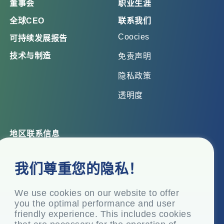
董事会
职业生涯
全球CEO
联系我们
Coocies
可持续发展报告
技术与制造
免责声明
隐私政策
透明度
地区联系信息
总部办公室
我们尊重您的隐私！
Top Floor, Times Tower, Kamala City, Senapati Bapat
Marg, Lower Parel, Mumbai – 400 013, Maharashtra,
India
We use cookies on our website to offer
you the optimal performance and user
注册办事处
friendly experience. This includes cookies
P.O. Vasind, Taluka Shahapur, Dist.