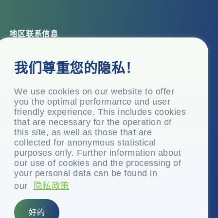
地区联系信息
总部办公室
我们尊重您的隐私！
Top Floor, Times Tower, Kamala City, Senapati Bapat
Marg, Lower Parel, Mumbai – 400 013, Maharashtra,
India
We use cookies on our website to offer
you the optimal performance and user
注册办事处
friendly experience. This includes cookies
P.O. Vasind, Taluka Shahapur, Dist.
that are necessary for the operation of
this site, as well as those that are
+91-22-24819000
collected for anonymous statistical
info@eplglobal.com
purposes only. Further information about
our use of cookies and the processing of
your personal data can be found in
our
隐私政策
Chinese
好的