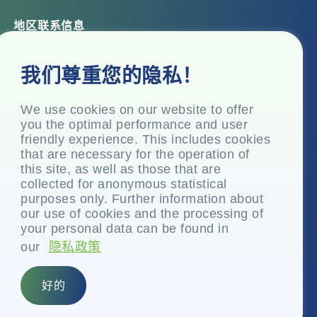
地区联系信息
总部办公室
我们尊重您的隐私！
Top Floor, Times Tower, Kamala City, Senapati Bapat
Marg, Lower Parel, Mumbai – 400 013, Maharashtra,
India
We use cookies on our website to offer
you the optimal performance and user
注册办事处
friendly experience. This includes cookies
P.O. Vasind, Taluka Shahapur, Dist.
that are necessary for the operation of
this site, as well as those that are
+91-22-24819000
collected for anonymous statistical
info@eplglobal.com
purposes only. Further information about
our use of cookies and the processing of
your personal data can be found in
our
隐私政策
Chinese
好的
版权所有 © 2026- EPL 有限公司
前身Essel Propack Limited