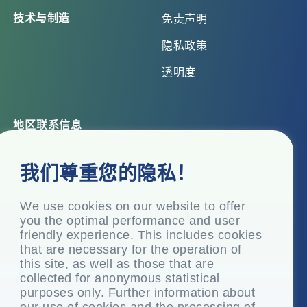
技术与制造
免责声明
隐私政策
透明度
地区联系信息
总部办公室
我们尊重您的隐私！
Top Floor, Times Tower, Kamala City, Senapati Bapat
Marg, Lower Parel, Mumbai – 400 013, Maharashtra,
India
We use cookies on our website to offer
you the optimal performance and user
注册办事处
friendly experience. This includes cookies
P.O. Vasind, Taluka Shahapur, Dist.
that are necessary for the operation of
this site, as well as those that are
+91-22-24819000
collected for anonymous statistical
info@eplglobal.com
purposes only. Further information about