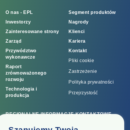
O nas - EPL
Segment produktów
Inwestorzy
Nagrody
Zainteresowane strony
Klienci
Zarząd
Kariera
Przywództwo
Kontakt
wykonawcze
Pliki cookie
Raport
Zastrzeżenie
zrównoważonego
rozwoju
Polityka prywatności
Technologia i
Przejrzystość
produkcja
REGIONALNE INFORMACJE KONTAKTOWE
Biuro korporacyjne
Szanujemy Twoją