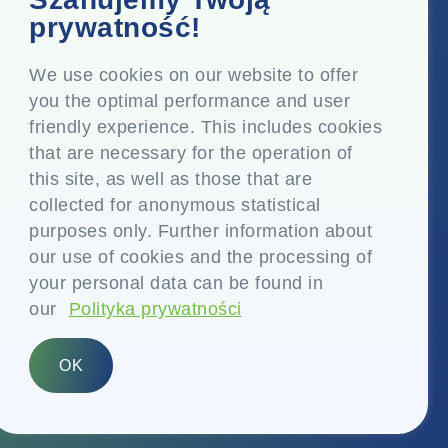
Top Floor, Times Tower, Kamala City, Senapati Bapat
prywatność!
Marg, Lower Parel, Mumbai - 400 013, Maharashtra,
Indie
We use cookies on our website to offer
you the optimal performance and user
Siedziba
friendly experience. This includes cookies
P.O. Vasind, Taluka Shahapur, Dist. Thane - 421 604,
that are necessary for the operation of
Maharashtra Indie
this site, as well as those that are
+91-22-24819000
collected for anonymous statistical
purposes only. Further information about
info@eplglobal.com
our use of cookies and the processing of
your personal data can be found in
our
Polityka prywatności
Polish
OK
Prawa autorskie © 2026- EPL Limited
(dawniej znana jako Essel Propack Limited)