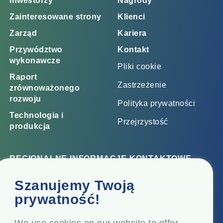
Inwestorzy
Nagrody
Zainteresowane strony
Klienci
Zarząd
Kariera
Przywództwo
Kontakt
wykonawcze
Pliki cookie
Raport
Zastrzeżenie
zrównoważonego
rozwoju
Polityka prywatności
Technologia i
Przejrzystość
produkcja
REGIONALNE INFORMACJE KONTAKTOWE
Biuro korporacyjne
Szanujemy Twoją
Top Floor, Times Tower, Kamala City, Senapati Bapat
prywatność!
Marg, Lower Parel, Mumbai - 400 013, Maharashtra,
Indie