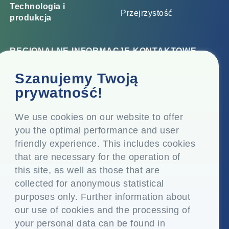
Technologia i
Przejrzystość
produkcja
REGIONALNE INFORMACJE KONTAKTOWE
Biuro korporacyjne
Szanujemy Twoją
Top Floor, Times Tower, Kamala City, Senapati Bapat
prywatność!
Marg, Lower Parel, Mumbai - 400 013, Maharashtra,
Indie
We use cookies on our website to offer
you the optimal performance and user
Siedziba
friendly experience. This includes cookies
P.O. Vasind, Taluka Shahapur, Dist. Thane - 421 604,
that are necessary for the operation of
Maharashtra Indie
this site, as well as those that are
+91-22-24819000
collected for anonymous statistical
purposes only. Further information about
info@eplglobal.com
our use of cookies and the processing of
your personal data can be found in