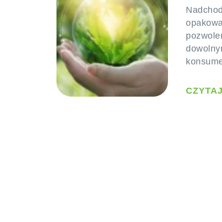
Nadchod
opakowań
pozwolen
dowolnym
konsumen
CZYTAJ