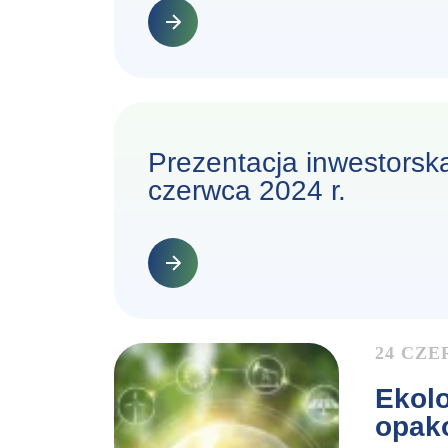
Prezentacja inwestorska
czerwca 2024 r.
24 CZE
Ekolo
opak