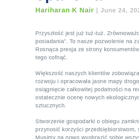
Hariharan K Nair
|
June 24, 20
Przyszłość jest już tuż-tuż. Zrównowa
posiadania”. To nasze pozwolenie na z
Rosnąca presja ze strony konsumentów,
tego cofnąć.
Większość naszych klientów zobowiąz
rozwoju i opracowała jasne mapy drogo
osiągnięcie całkowitej podatności na rec
ostatecznie ocenę nowych ekologiczny
sztucznych.
Stworzenie gospodarki o obiegu zamkni
przynosić korzyści przedsiębiorstwom, 
Musimy na nowo wyobrazić sobie wszys