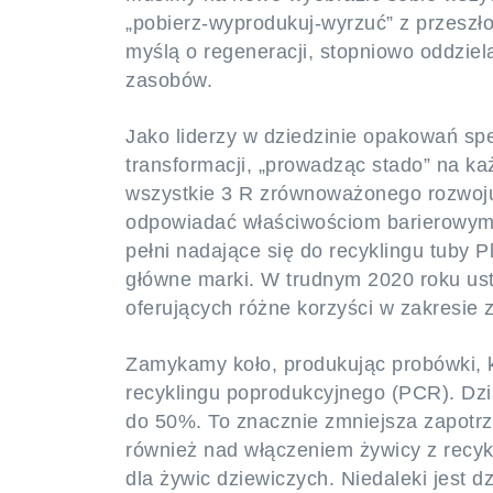
„pobierz-wyprodukuj-wyrzuć” z przeszł
myślą o regeneracji, stopniowo oddzie
zasobów.
Jako liderzy w dziedzinie opakowań spec
transformacji, „prowadząc stado” na ka
wszystkie 3 R zrównoważonego rozwoju
odpowiadać właściwościom barierowym 
pełni nadające się do recyklingu tuby 
główne marki. W trudnym 2020 roku ust
oferujących różne korzyści w zakresie
Zamykamy koło, produkując probówki, k
recyklingu poprodukcyjnego (PCR). Dzi
do 50%. To znacznie zmniejsza zapotr
również nad włączeniem żywicy z recyk
dla żywic dziewiczych. Niedaleki jest 