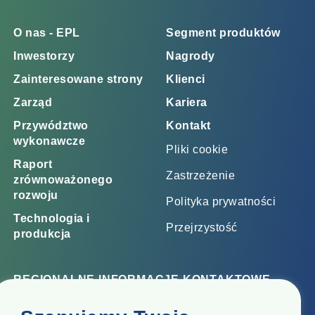
O nas - EPL
Segment produktów
Inwestorzy
Nagrody
Zainteresowane strony
Klienci
Zarząd
Kariera
Przywództwo
Kontakt
wykonawcze
Pliki cookie
Raport
Zastrzeżenie
zrównoważonego
rozwoju
Polityka prywatności
Technologia i
Przejrzystość
produkcja
REGIONALNE INFORMACJE KONTAKTOWE
Biuro korporacyjne