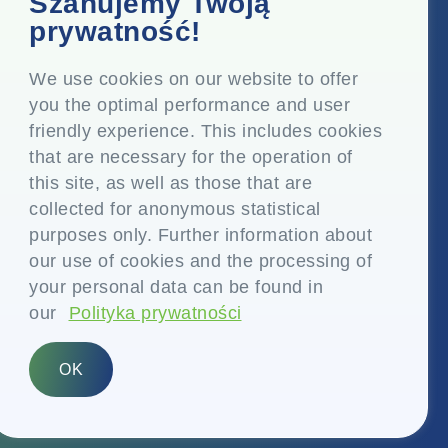
Szanujemy Twoją
Top Floor, Times Tower, Kamala City, Senapati Bapat
prywatność!
Marg, Lower Parel, Mumbai - 400 013, Maharashtra,
Indie
We use cookies on our website to offer
you the optimal performance and user
Siedziba
friendly experience. This includes cookies
P.O. Vasind, Taluka Shahapur, Dist. Thane - 421 604,
that are necessary for the operation of
Maharashtra Indie
this site, as well as those that are
+91-22-24819000
collected for anonymous statistical
purposes only. Further information about
info@eplglobal.com
our use of cookies and the processing of
your personal data can be found in
our
Polityka prywatności
Polish
OK
Prawa autorskie © 2026- EPL Limited
(dawniej znana jako Essel Propack Limited)