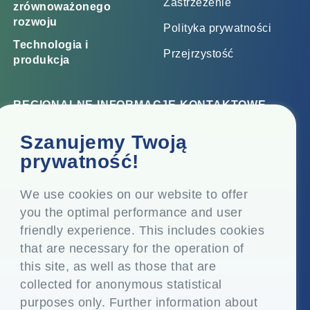
Zastrzeżenie
zrównoważonego
rozwoju
Polityka prywatności
Technologia i
Przejrzystość
produkcja
REGIONALNE INFORMACJE KONTAKTOWE
Biuro korporacyjne
Szanujemy Twoją
Top Floor, Times Tower, Kamala City, Senapati Bapat
prywatność!
Marg, Lower Parel, Mumbai - 400 013, Maharashtra,
Indie
We use cookies on our website to offer
you the optimal performance and user
Siedziba
friendly experience. This includes cookies
P.O. Vasind, Taluka Shahapur, Dist. Thane - 421 604,
that are necessary for the operation of
Maharashtra Indie
this site, as well as those that are
+91-22-24819000
collected for anonymous statistical
purposes only. Further information about
info@eplglobal.com