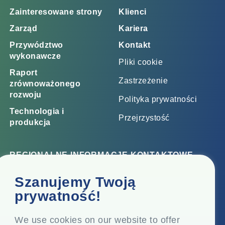
Zainteresowane strony
Klienci
Zarząd
Kariera
Przywództwo
Kontakt
wykonawcze
Pliki cookie
Raport
Zastrzeżenie
zrównoważonego
rozwoju
Polityka prywatności
Technologia i
Przejrzystość
produkcja
REGIONALNE INFORMACJE KONTAKTOWE
Biuro korporacyjne
Szanujemy Twoją
Top Floor, Times Tower, Kamala City, Senapati Bapat
prywatność!
Marg, Lower Parel, Mumbai - 400 013, Maharashtra,
Indie
We use cookies on our website to offer