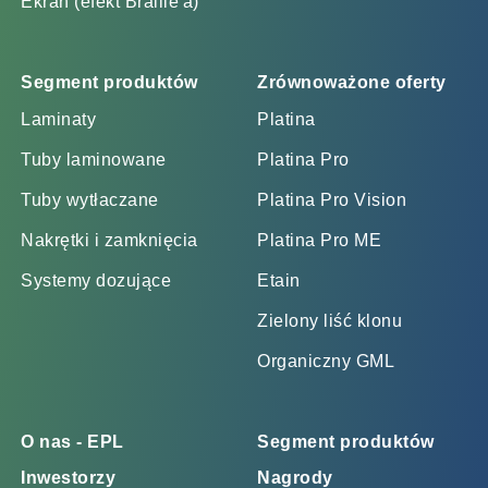
Ekran (efekt Braille'a)
Segment produktów
Zrównoważone oferty
Laminaty
Platina
Tuby laminowane
Platina Pro
Tuby wytłaczane
Platina Pro Vision
Nakrętki i zamknięcia
Platina Pro ME
Systemy dozujące
Etain
Zielony liść klonu
Organiczny GML
O nas - EPL
Segment produktów
Inwestorzy
Nagrody