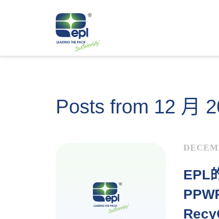
Posts from 12 月 
DECEMB
EPL
PP
Rec