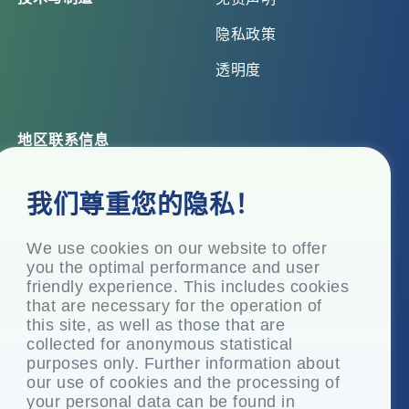
隐私政策
透明度
地区联系信息
总部办公室
我们尊重您的隐私！
Top Floor, Times Tower, Kamala City, Senapati Bapat
Marg, Lower Parel, Mumbai – 400 013, Maharashtra,
India
We use cookies on our website to offer
you the optimal performance and user
注册办事处
friendly experience. This includes cookies
P.O. Vasind, Taluka Shahapur, Dist.
that are necessary for the operation of
this site, as well as those that are
+91-22-24819000
collected for anonymous statistical
info@eplglobal.com
purposes only. Further information about
our use of cookies and the processing of
your personal data can be found in