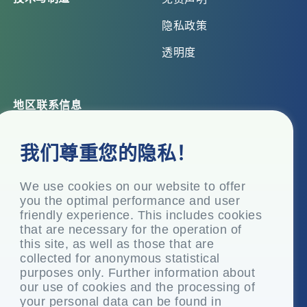
隐私政策
透明度
地区联系信息
总部办公室
我们尊重您的隐私！
Top Floor, Times Tower, Kamala City, Senapati Bapat
Marg, Lower Parel, Mumbai – 400 013, Maharashtra,
India
We use cookies on our website to offer
you the optimal performance and user
注册办事处
friendly experience. This includes cookies
P.O. Vasind, Taluka Shahapur, Dist.
that are necessary for the operation of
this site, as well as those that are
+91-22-24819000
collected for anonymous statistical
info@eplglobal.com
purposes only. Further information about
our use of cookies and the processing of
your personal data can be found in