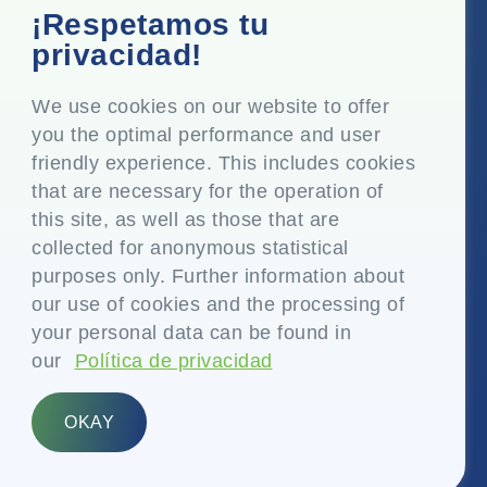
Oficina corporativa
¡Respetamos tu
Top Floor, Times Tower, Kamala City, Senapati Bapat
privacidad!
Marg, Lower Parel, Mumbai - 400 013, Maharashtra,
India
We use cookies on our website to offer
you the optimal performance and user
Domicilio social
friendly experience. This includes cookies
P.O. Vasind, Taluka Shahapur, Dist. Thane - 421 604,
that are necessary for the operation of
Maharashtra India
this site, as well as those that are
+91-22-24819000
collected for anonymous statistical
purposes only. Further information about
info@eplglobal.com
our use of cookies and the processing of
your personal data can be found in
our
Política de privacidad
Spanish
OKAY
Copyright © 2026- EPL Limited
(anteriormente conocida como Essel Propack Limited)