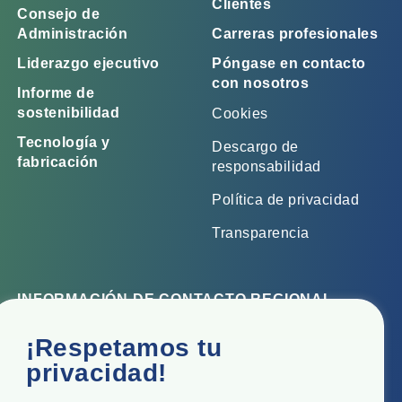
Clientes
Consejo de
Administración
Carreras profesionales
Liderazgo ejecutivo
Póngase en contacto
con nosotros
Informe de
sostenibilidad
Cookies
Tecnología y
Descargo de
fabricación
responsabilidad
Política de privacidad
Transparencia
INFORMACIÓN DE CONTACTO REGIONAL
Oficina corporativa
¡Respetamos tu
Top Floor, Times Tower, Kamala City, Senapati Bapat
privacidad!
Marg, Lower Parel, Mumbai - 400 013, Maharashtra,