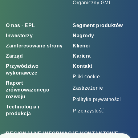
Organiczny GML
O nas - EPL
Segment produktów
Inwestorzy
Nagrody
Zainteresowane strony
Klienci
Zarząd
Kariera
Przywództwo
Kontakt
wykonawcze
Pliki cookie
Raport
Zastrzeżenie
zrównoważonego
rozwoju
Polityka prywatności
Technologia i
Przejrzystość
produkcja
REGIONALNE INFORMACJE KONTAKTOWE