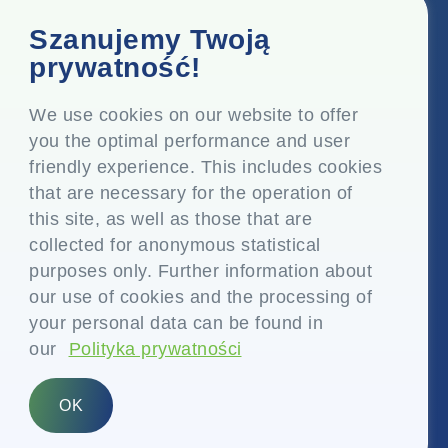
Biuro korporacyjne
Szanujemy Twoją
Top Floor, Times Tower, Kamala City, Senapati Bapat
prywatność!
Marg, Lower Parel, Mumbai - 400 013, Maharashtra,
Indie
We use cookies on our website to offer
you the optimal performance and user
Siedziba
friendly experience. This includes cookies
P.O. Vasind, Taluka Shahapur, Dist. Thane - 421 604,
that are necessary for the operation of
Maharashtra Indie
this site, as well as those that are
+91-22-24819000
collected for anonymous statistical
purposes only. Further information about
info@eplglobal.com
our use of cookies and the processing of
your personal data can be found in
our
Polityka prywatności
Polish
OK
Prawa autorskie © 2026- EPL Limited