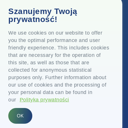
Biuro korporacyjne
Szanujemy Twoją
Top Floor, Times Tower, Kamala City, Senapati Bapat
prywatność!
Marg, Lower Parel, Mumbai - 400 013, Maharashtra,
Indie
We use cookies on our website to offer
you the optimal performance and user
Siedziba
friendly experience. This includes cookies
P.O. Vasind, Taluka Shahapur, Dist. Thane - 421 604,
that are necessary for the operation of
Maharashtra Indie
this site, as well as those that are
+91-22-24819000
collected for anonymous statistical
purposes only. Further information about
info@eplglobal.com
our use of cookies and the processing of
your personal data can be found in
our
Polityka prywatności
Polish
OK
Prawa autorskie © 2026- EPL Limited