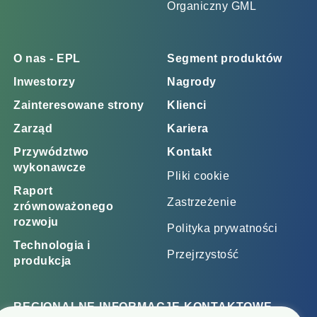
Organiczny GML
O nas - EPL
Segment produktów
Inwestorzy
Nagrody
Zainteresowane strony
Klienci
Zarząd
Kariera
Przywództwo
Kontakt
wykonawcze
Pliki cookie
Raport
Zastrzeżenie
zrównoważonego
rozwoju
Polityka prywatności
Technologia i
Przejrzystość
produkcja
REGIONALNE INFORMACJE KONTAKTOWE