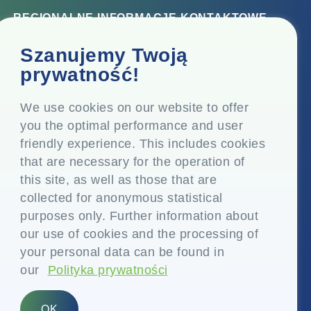
REGIONALNE INFORMACJE KONTAKTOWE
Biuro korporacyjne
Szanujemy Twoją
Top Floor, Times Tower, Kamala City, Senapati Bapat
prywatność!
Marg, Lower Parel, Mumbai - 400 013, Maharashtra,
Indie
We use cookies on our website to offer
you the optimal performance and user
Siedziba
friendly experience. This includes cookies
P.O. Vasind, Taluka Shahapur, Dist. Thane - 421 604,
that are necessary for the operation of
Maharashtra Indie
this site, as well as those that are
+91-22-24819000
collected for anonymous statistical
purposes only. Further information about
info@eplglobal.com
our use of cookies and the processing of
your personal data can be found in
our
Polityka prywatności
Polish
OK